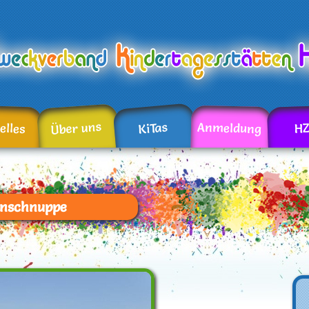
Über uns
KiTas
elles
Anmeldung
H
rnschnuppe