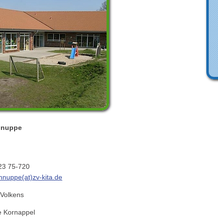
chnuppe
75-720
hnuppe(at)zv-kita.de
lkens
e Kornappel