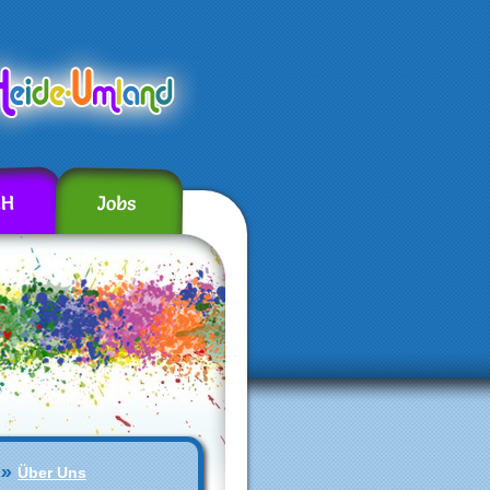
ZH
Jobs
Über Uns